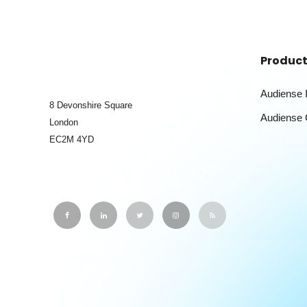
Produc
Audiense I
8 Devonshire Square
Audiense 
London
EC2M 4YD